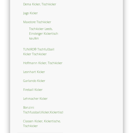
Dema Kicker, Tischkicker
Jago Kicker
Maxstore Tischkicker
Tischkicker Leeds,
Einsteiger Kickertisch
kaufen
TUNIRO® Tischfußball
Kicker Tischkicker
Hoffmann Kicker, Tischkicker
Leonhart Kicker
Garlando Kicker
Fireball Kicker
Lehmacher Kicker
Bonzini
Tischfussball,Kicker,Kickertisch,Tischkicker
Classen Kicker, Kickertische,
Tischkicker