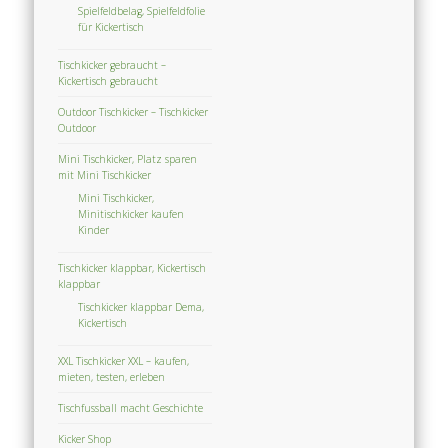
Spielfeldbelag, Spielfeldfolie
für Kickertisch
Tischkicker gebraucht –
Kickertisch gebraucht
Outdoor Tischkicker – Tischkicker
Outdoor
Mini Tischkicker, Platz sparen
mit Mini Tischkicker
Mini Tischkicker,
Minitischkicker kaufen
Kinder
Tischkicker klappbar, Kickertisch
klappbar
Tischkicker klappbar Dema,
Kickertisch
XXL Tischkicker XXL – kaufen,
mieten, testen, erleben
Tischfussball macht Geschichte
Kicker Shop