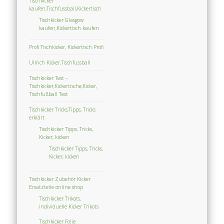
Tischkicker
kaufen,Tischfussball,Kickertisch
Tischkicker Glasgow
kaufen,Kickertisch kaufen
Profi Tischkicker, Kickertisch Profi
Ullrich Kicker,Tischfussball
Tischkicker Test –
Tischkicker,Kickertische,Kicker,
Tischfußball Test
Tischkicker Tricks,Tipps, Tricks
erklärt
Tischkicker Tipps, Tricks,
Kicker, kicken
Tischkicker Tipps, Tricks,
Kicker, kicken
Tischkicker Zubehör Kicker
Ersatzteile online shop
Tischkicker Trikots,
individuelle Kicker Trikots
Tischkicker Folie