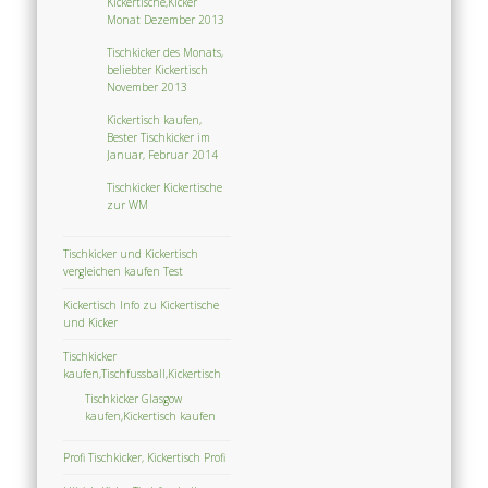
Kickertische,Kicker
Monat Dezember 2013
Tischkicker des Monats,
beliebter Kickertisch
November 2013
Kickertisch kaufen,
Bester Tischkicker im
Januar, Februar 2014
Tischkicker Kickertische
zur WM
Tischkicker und Kickertisch
vergleichen kaufen Test
Kickertisch Info zu Kickertische
und Kicker
Tischkicker
kaufen,Tischfussball,Kickertisch
Tischkicker Glasgow
kaufen,Kickertisch kaufen
Profi Tischkicker, Kickertisch Profi