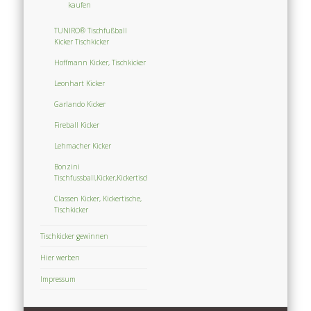
kaufen
TUNIRO® Tischfußball
Kicker Tischkicker
Hoffmann Kicker, Tischkicker
Leonhart Kicker
Garlando Kicker
Fireball Kicker
Lehmacher Kicker
Bonzini
Tischfussball,Kicker,Kickertisch,Tischkicker
Classen Kicker, Kickertische,
Tischkicker
Tischkicker gewinnen
Hier werben
Impressum