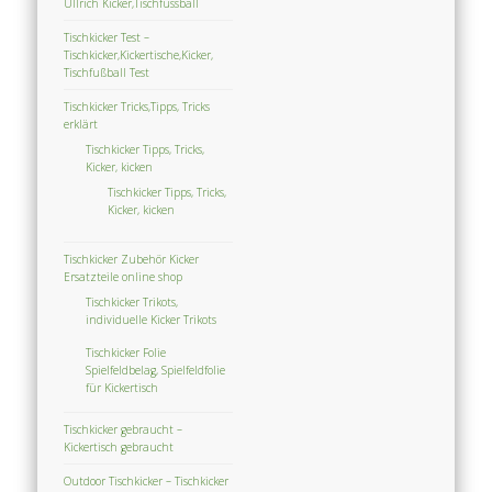
Ullrich Kicker,Tischfussball
Tischkicker Test –
Tischkicker,Kickertische,Kicker,
Tischfußball Test
Tischkicker Tricks,Tipps, Tricks
erklärt
Tischkicker Tipps, Tricks,
Kicker, kicken
Tischkicker Tipps, Tricks,
Kicker, kicken
Tischkicker Zubehör Kicker
Ersatzteile online shop
Tischkicker Trikots,
individuelle Kicker Trikots
Tischkicker Folie
Spielfeldbelag, Spielfeldfolie
für Kickertisch
Tischkicker gebraucht –
Kickertisch gebraucht
Outdoor Tischkicker – Tischkicker