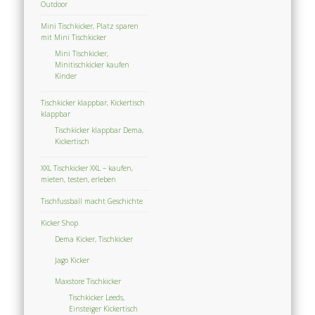
Outdoor
Mini Tischkicker, Platz sparen
mit Mini Tischkicker
Mini Tischkicker,
Minitischkicker kaufen
Kinder
Tischkicker klappbar, Kickertisch
klappbar
Tischkicker klappbar Dema,
Kickertisch
XXL Tischkicker XXL – kaufen,
mieten, testen, erleben
Tischfussball macht Geschichte
Kicker Shop
Dema Kicker, Tischkicker
Jago Kicker
Maxstore Tischkicker
Tischkicker Leeds,
Einsteiger Kickertisch