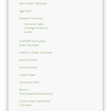
Dema Kicker, Tischkicker
Jago Kicker
Maxstore Tischkicker
Tischkicker Leeds,
Einsteiger Kickertisch
kaufen
TUNIRO® Tischfußball
Kicker Tischkicker
Hoffmann Kicker, Tischkicker
Leonhart Kicker
Garlando Kicker
Fireball Kicker
Lehmacher Kicker
Bonzini
Tischfussball,Kicker,Kickertisch,Tischkicker
Classen Kicker, Kickertische,
Tischkicker