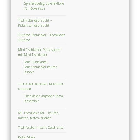
Spielfeldbelag, Spielfeldfolie
für Kickertisch
Tischkicker gebraucht –
Kickertisch gebraucht
Outdoor Tischkicker – Tischkicker
Outdoor
Mini Tischkicker, Platz sparen
mit Mini Tischkicker
Mini Tischkicker,
Minitischkicker kaufen
Kinder
Tischkicker klappbar, Kickertisch
klappbar
Tischkicker klappbar Dema,
Kickertisch
XXL Tischkicker XXL – kaufen,
mieten, testen, erleben
Tischfussball macht Geschichte
Kicker Shop