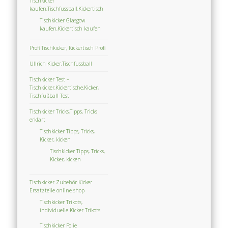
Tischkicker
kaufen,Tischfussball,Kickertisch
Tischkicker Glasgow
kaufen,Kickertisch kaufen
Profi Tischkicker, Kickertisch Profi
Ullrich Kicker,Tischfussball
Tischkicker Test –
Tischkicker,Kickertische,Kicker,
Tischfußball Test
Tischkicker Tricks,Tipps, Tricks
erklärt
Tischkicker Tipps, Tricks,
Kicker, kicken
Tischkicker Tipps, Tricks,
Kicker, kicken
Tischkicker Zubehör Kicker
Ersatzteile online shop
Tischkicker Trikots,
individuelle Kicker Trikots
Tischkicker Folie