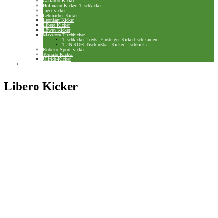
Garlando Kicker
Hoffmann Kicker, Tischkicker
Jago Kicker
Lehmacher Kicker
Leonhart Kicker
Libero Kicker
Löwen Kicker
Maxstore Tischkicker
Tischkicker Leeds, Einsteiger Kickertisch kaufen
TUNIRO® Tischfußball Kicker Tischkicker
Roberto Sport Kicker
Tornado Kicker
Ullrich-Kicker
Hier werben
Libero Kicker