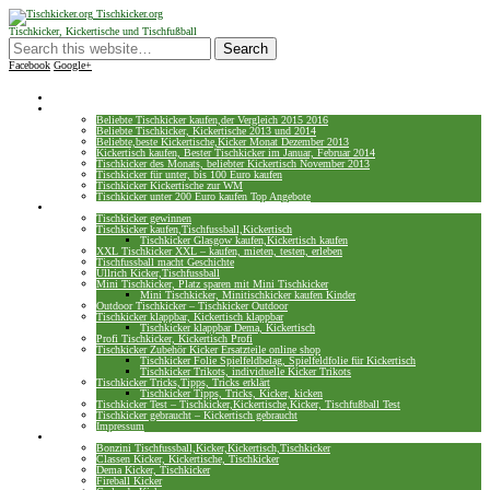
Tischkicker.org
Tischkicker, Kickertische und Tischfußball
Facebook
Google+
Show Navigation
Hide Navigation
Kickertisch Info zu Kickertische und Kicker
Tischkicker Aktuelle Angebote
Beliebte Tischkicker kaufen,der Vergleich 2015 2016
Beliebte Tischkicker, Kickertische 2013 und 2014
Beliebte,beste Kickertische,Kicker Monat Dezember 2013
Kickertisch kaufen, Bester Tischkicker im Januar, Februar 2014
Tischkicker des Monats, beliebter Kickertisch November 2013
Tischkicker für unter, bis 100 Euro kaufen
Tischkicker Kickertische zur WM
Tischkicker unter 200 Euro kaufen Top Angebote
Tischkicker und Kickertisch vergleichen kaufen Test
Tischkicker gewinnen
Tischkicker kaufen,Tischfussball,Kickertisch
Tischkicker Glasgow kaufen,Kickertisch kaufen
XXL Tischkicker XXL – kaufen, mieten, testen, erleben
Tischfussball macht Geschichte
Ullrich Kicker,Tischfussball
Mini Tischkicker, Platz sparen mit Mini Tischkicker
Mini Tischkicker, Minitischkicker kaufen Kinder
Outdoor Tischkicker – Tischkicker Outdoor
Tischkicker klappbar, Kickertisch klappbar
Tischkicker klappbar Dema, Kickertisch
Profi Tischkicker, Kickertisch Profi
Tischkicker Zubehör Kicker Ersatzteile online shop
Tischkicker Folie Spielfeldbelag, Spielfeldfolie für Kickertisch
Tischkicker Trikots, individuelle Kicker Trikots
Tischkicker Tricks,Tipps, Tricks erklärt
Tischkicker Tipps, Tricks, Kicker, kicken
Tischkicker Test – Tischkicker,Kickertische,Kicker, Tischfußball Test
Tischkicker gebraucht – Kickertisch gebraucht
Impressum
Kicker Shop
Bonzini Tischfussball,Kicker,Kickertisch,Tischkicker
Classen Kicker, Kickertische, Tischkicker
Dema Kicker, Tischkicker
Fireball Kicker