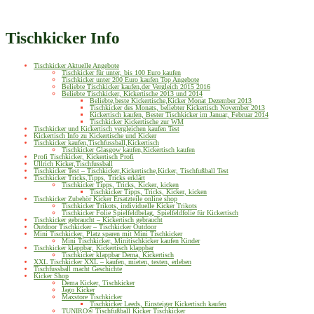
Tischkicker Info
Tischkicker Aktuelle Angebote
Tischkicker für unter, bis 100 Euro kaufen
Tischkicker unter 200 Euro kaufen Top Angebote
Beliebte Tischkicker kaufen,der Vergleich 2015 2016
Beliebte Tischkicker, Kickertische 2013 und 2014
Beliebte,beste Kickertische,Kicker Monat Dezember 2013
Tischkicker des Monats, beliebter Kickertisch November 2013
Kickertisch kaufen, Bester Tischkicker im Januar, Februar 2014
Tischkicker Kickertische zur WM
Tischkicker und Kickertisch vergleichen kaufen Test
Kickertisch Info zu Kickertische und Kicker
Tischkicker kaufen,Tischfussball,Kickertisch
Tischkicker Glasgow kaufen,Kickertisch kaufen
Profi Tischkicker, Kickertisch Profi
Ullrich Kicker,Tischfussball
Tischkicker Test – Tischkicker,Kickertische,Kicker, Tischfußball Test
Tischkicker Tricks,Tipps, Tricks erklärt
Tischkicker Tipps, Tricks, Kicker, kicken
Tischkicker Tipps, Tricks, Kicker, kicken
Tischkicker Zubehör Kicker Ersatzteile online shop
Tischkicker Trikots, individuelle Kicker Trikots
Tischkicker Folie Spielfeldbelag, Spielfeldfolie für Kickertisch
Tischkicker gebraucht – Kickertisch gebraucht
Outdoor Tischkicker – Tischkicker Outdoor
Mini Tischkicker, Platz sparen mit Mini Tischkicker
Mini Tischkicker, Minitischkicker kaufen Kinder
Tischkicker klappbar, Kickertisch klappbar
Tischkicker klappbar Dema, Kickertisch
XXL Tischkicker XXL – kaufen, mieten, testen, erleben
Tischfussball macht Geschichte
Kicker Shop
Dema Kicker, Tischkicker
Jago Kicker
Maxstore Tischkicker
Tischkicker Leeds, Einsteiger Kickertisch kaufen
TUNIRO® Tischfußball Kicker Tischkicker