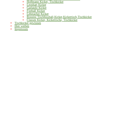
Hoffmann Kicker, Tischkicker
Leonhart Kicker
Garlando Kicker
Fireball Kicker
Lehmacher Kicker
Bonzini Tischfussball,Kicker,Kickertisch,Tischkicker
Classen Kicker, Kickertische, Tischkicker
Tischkicker gewinnen
Hier werben
Impressum