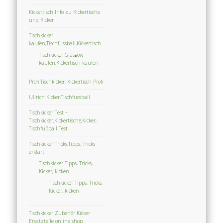
Kickertisch Info zu Kickertische
und Kicker
Tischkicker
kaufen,Tischfussball,Kickertisch
Tischkicker Glasgow
kaufen,Kickertisch kaufen
Profi Tischkicker, Kickertisch Profi
Ullrich Kicker,Tischfussball
Tischkicker Test –
Tischkicker,Kickertische,Kicker,
Tischfußball Test
Tischkicker Tricks,Tipps, Tricks
erklärt
Tischkicker Tipps, Tricks,
Kicker, kicken
Tischkicker Tipps, Tricks,
Kicker, kicken
Tischkicker Zubehör Kicker
Ersatzteile online shop