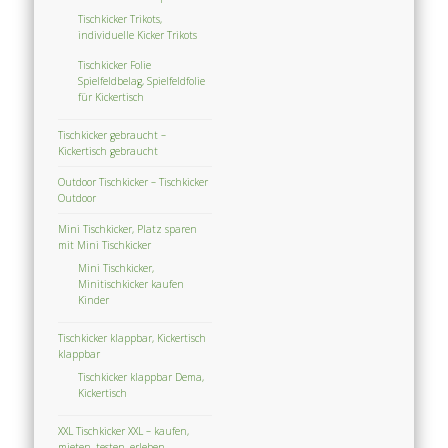
Tischkicker Trikots,
individuelle Kicker Trikots
Tischkicker Folie
Spielfeldbelag, Spielfeldfolie
für Kickertisch
Tischkicker gebraucht –
Kickertisch gebraucht
Outdoor Tischkicker – Tischkicker
Outdoor
Mini Tischkicker, Platz sparen
mit Mini Tischkicker
Mini Tischkicker,
Minitischkicker kaufen
Kinder
Tischkicker klappbar, Kickertisch
klappbar
Tischkicker klappbar Dema,
Kickertisch
XXL Tischkicker XXL – kaufen,
mieten, testen, erleben