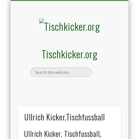
TISCHKICKER UND KICKERTISCH VERGLEICHEN KAUFEN TEST
KICKERTISCH INFO ZU KICKERTISCHE UND KICKER
TISCHKICKER AKTUELLE ANGEBOTE
HIER WERBEN
KICKER SHOP
Tischkicker.org
Ullrich Kicker,Tischfussball
Ullrich Kicker, Tischfussball,