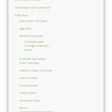
Tischfussball macht Geschichte
Kicker Shop
Dema Kicker, Tischkicker
Jago Kicker
Maxstore Tischkicker
Tischkicker Leeds,
Einsteiger Kickertisch
kaufen
TUNIRO® Tischfußball
Kicker Tischkicker
Hoffmann Kicker, Tischkicker
Leonhart Kicker
Garlando Kicker
Fireball Kicker
Lehmacher Kicker
Bonzini
Tischfussball,Kicker,Kickertisch,Tischkicker