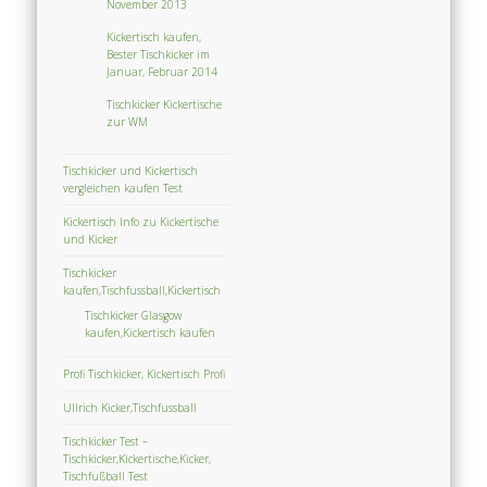
November 2013
Kickertisch kaufen,
Bester Tischkicker im
Januar, Februar 2014
Tischkicker Kickertische
zur WM
Tischkicker und Kickertisch
vergleichen kaufen Test
Kickertisch Info zu Kickertische
und Kicker
Tischkicker
kaufen,Tischfussball,Kickertisch
Tischkicker Glasgow
kaufen,Kickertisch kaufen
Profi Tischkicker, Kickertisch Profi
Ullrich Kicker,Tischfussball
Tischkicker Test –
Tischkicker,Kickertische,Kicker,
Tischfußball Test