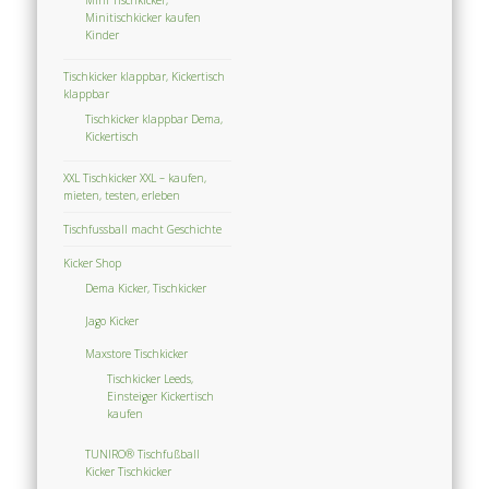
Minitischkicker kaufen
Kinder
Tischkicker klappbar, Kickertisch
klappbar
Tischkicker klappbar Dema,
Kickertisch
XXL Tischkicker XXL – kaufen,
mieten, testen, erleben
Tischfussball macht Geschichte
Kicker Shop
Dema Kicker, Tischkicker
Jago Kicker
Maxstore Tischkicker
Tischkicker Leeds,
Einsteiger Kickertisch
kaufen
TUNIRO® Tischfußball
Kicker Tischkicker