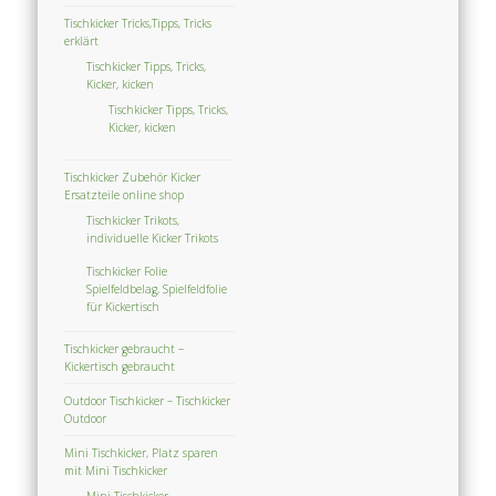
Tischkicker Tricks,Tipps, Tricks
erklärt
Tischkicker Tipps, Tricks,
Kicker, kicken
Tischkicker Tipps, Tricks,
Kicker, kicken
Tischkicker Zubehör Kicker
Ersatzteile online shop
Tischkicker Trikots,
individuelle Kicker Trikots
Tischkicker Folie
Spielfeldbelag, Spielfeldfolie
für Kickertisch
Tischkicker gebraucht –
Kickertisch gebraucht
Outdoor Tischkicker – Tischkicker
Outdoor
Mini Tischkicker, Platz sparen
mit Mini Tischkicker
Mini Tischkicker,